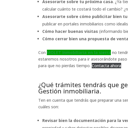
Asesorarte sobre tu próxima casa
. ¿Ya t
calcular cuánto te costará todo el cambio? ¿
Asesorarte sobre cómo publicitar bien tu
publicar en portales inmobiliarios como ideal
Cómo hacer buenas visitas
(informando bie
Cómo cerrar bien una propuesta de vent
Con
MOLET Inmobiliaria en la sierra
no tend
estaremos nosotros para ir asesorándote paso a
para que no pierdas tiempo.
Contacta ahora
¿Qué trámites tendrás que ge
Gestión inmobiliaria.
Ten en cuenta que tendrás que preparar una se
cuáles son:
Revisar bien la documentación para la ve
propiedad y saber detectar posibles discrepanci