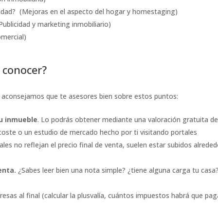
edad? (Mejoras en el aspecto del hogar y homestaging)
blicidad y marketing inmobiliario)
omercial)
 conocer?
e aconsejamos que te asesores bien sobre estos puntos:
tu inmueble
. Lo podrás obtener mediante una valoración gratuita d
n coste o un estudio de mercado hecho por ti visitando portales
tales no reflejan el precio final de venta, suelen estar subidos alreded
enta.
¿Sabes leer bien una nota simple? ¿tiene alguna carga tu casa
resas al final (calcular la plusvalía, cuántos impuestos habrá que pag