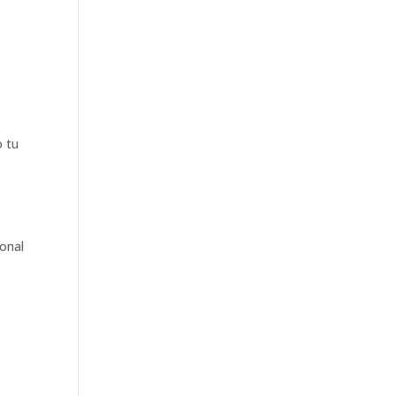
o tu
ional