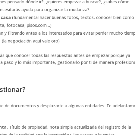
ienes pensado dónde ir?, ¿quieres empezar a buscar?, ¿sabes cómo
necesitarás ayuda para organizar la mudanza?
 casa
(fundamental hacer buenas fotos, textos, conocer bien cómo
ista, fotocasa, pisos.com…)
n y filtrando antes a los interesados para evitar perder mucho tiem
a
(la negociación aquí vale oro)
rás que conocer todas las respuestas antes de empezar porque ya
 paso y lo más importante, gestionarlo por ti de manera profesion
stionar?
rie de documentos y desplazarte a algunas entidades. Te adelantam
nta.
Título de propiedad, nota simple actualizada del registro de la
as de la realidad con la inscripción y las cargas a levantar.