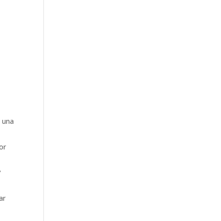
e una
or
?
ar