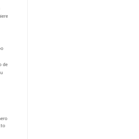
n
uiere
po
do de
su
nero
cto