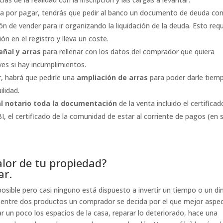
lta por pagar, tendrás que pedir al banco un documento de deuda co
ión de vender para ir organizando la liquidación de la deuda. Esto req
ón en el registro y lleva un coste.
ñal y arras
para rellenar con los datos del comprador que quiera
ves si hay incumplimientos.
, habrá que pedirle una
ampliación de arras
para poder darle tiem
ilidad.
 al notario toda la documentación
de la venta incluido el certifica
BI, el certificado de la comunidad de estar al corriente de pagos (en 
lor de tu propiedad?
ar.
posible pero casi ninguno está dispuesto a invertir un tiempo o un di
e entre dos productos un comprador se decida por el que mejor aspe
ar un poco los espacios de la casa, reparar lo deteriorado, hace una