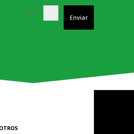
=
6 + 13
Enviar
OTROS